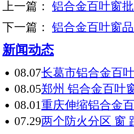
上一篇：
铝合金百叶窗批
下一篇：
铝合金百叶窗品
新闻动态
08.07
长葛市铝合金百
08.05
郑州 铝合金百叶
08.01
重庆伸缩铝合金
07.29
两个防火分区 窗