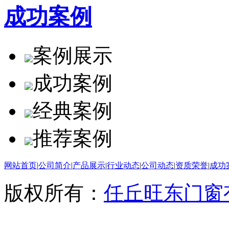
成功案例
案例展示
成功案例
经典案例
推荐案例
网站首页
|
公司简介
|
产品展示
|
行业动态
|
公司动态
|
资质荣誉
|
成功
版权所有：
任丘旺东门窗