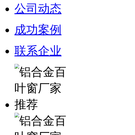
公司动态
成功案例
联系企业