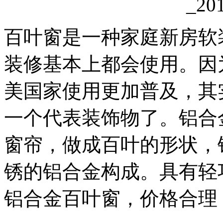
百叶窗是一种家庭新房软
装修基本上都会使用。因
美国家使用更加普及，其
一个代表装饰物了。铝合
窗帘，做成百叶的形状，
锈的铝合金构成。具有轻
铝合金百叶窗，价格合理