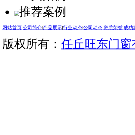
推荐案例
网站首页
|
公司简介
|
产品展示
|
行业动态
|
公司动态
|
资质荣誉
|
成功
版权所有：
任丘旺东门窗