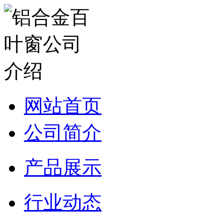
网站首页
公司简介
产品展示
行业动态