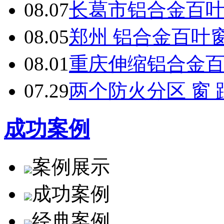
08.07
长葛市铝合金百
08.05
郑州 铝合金百叶
08.01
重庆伸缩铝合金
07.29
两个防火分区 窗
成功案例
案例展示
成功案例
经典案例