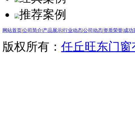
推荐案例
网站首页
|
公司简介
|
产品展示
|
行业动态
|
公司动态
|
资质荣誉
|
成功
版权所有：
任丘旺东门窗