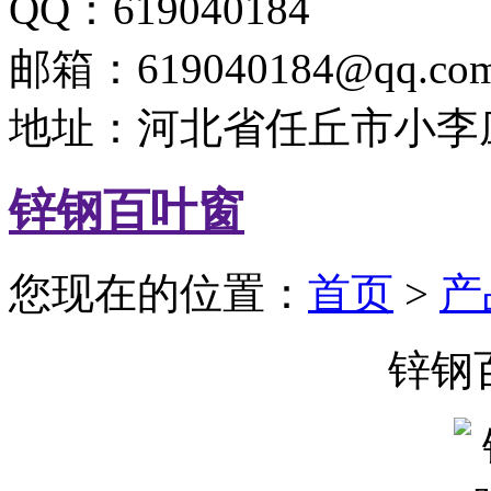
QQ：619040184
邮箱：619040184@qq.co
地址：河北省任丘市小李
锌钢百叶窗
您现在的位置：
首页
>
产
锌钢