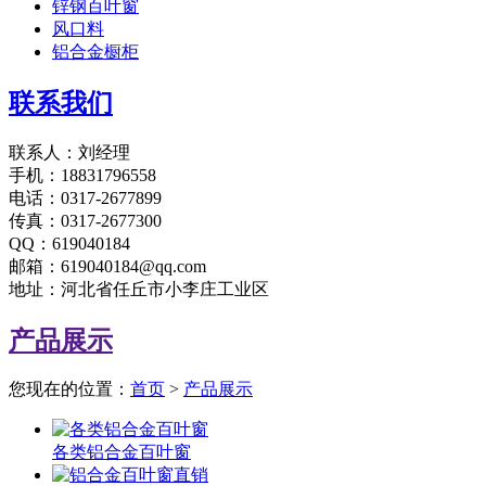
锌钢百叶窗
风口料
铝合金橱柜
联系我们
联系人：刘经理
手机：18831796558
电话：0317-2677899
传真：0317-2677300
QQ：619040184
邮箱：619040184@qq.com
地址：河北省任丘市小李庄工业区
产品展示
您现在的位置：
首页
>
产品展示
各类铝合金百叶窗